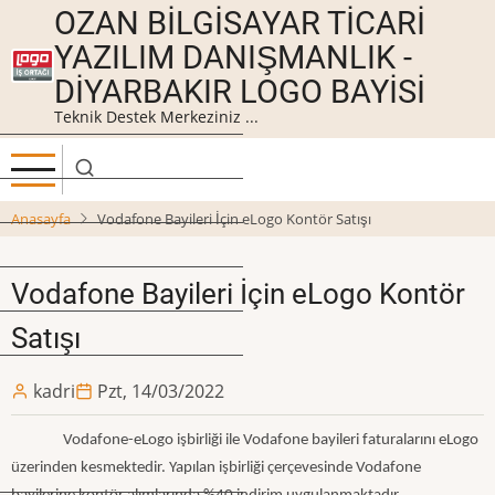
Ana
OZAN BILGISAYAR TICARI
içeriğe
YAZILIM DANIŞMANLIK -
atla
DIYARBAKIR LOGO BAYISI
Teknik Destek Merkeziniz ...
Anasayfa
Vodafone Bayileri İçin eLogo Kontör Satışı
Vodafone Bayileri İçin eLogo Kontör
Satışı
kadri
Pzt, 14/03/2022
Vodafone-eLogo işbirliği ile Vodafone bayileri faturalarını eLogo
üzerinden kesmektedir. Yapılan işbirliği çerçevesinde Vodafone