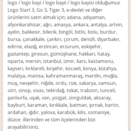
logo / logo bayi / logo bayii / logo bayisi olduğumuz
Logo Start 3, Go 3, Tiger 3, e-devlet ve diğer
ürünlerini satın almak için; adana, adıyaman,
afyonkarahisar, ağrı, amasya, ankara, antalya, artvin,
aydın, balıkesir, bilecik, bingöl, bitlis, bolu, burdur,
bursa, çanakkale, çankırı, çorum, denizli, diyarbakır,
edirne, elazığ, erzincan, erzurum, eskişehir,
gaziantep, giresun, gümüşhane, hakkari, hatay,
ısparta, mersin, istanbul, izmir, kars, kastamonu,
kayseri, kırklareli, kırşehir, kocaeli, konya, kütahya,
malatya, manisa, kahramanmaraş, mardin, muğla,
muş, nevşehir, niğde, ordu, rize, sakarya, samsun,
siirt, sinop, sivas, tekirdağ, tokat, trabzon, tunceli,
şanlıurfa, uşak, van, yozgat, zonguldak, aksaray,
bayburt, karaman, kırıkkale, batman, şırnak, bartın,
ardahan, ığdır, yalova, karabük, kilis, osmaniye,
düzce illerinden ve tüm ilçelerinden bizi
arayabilirsiniz.