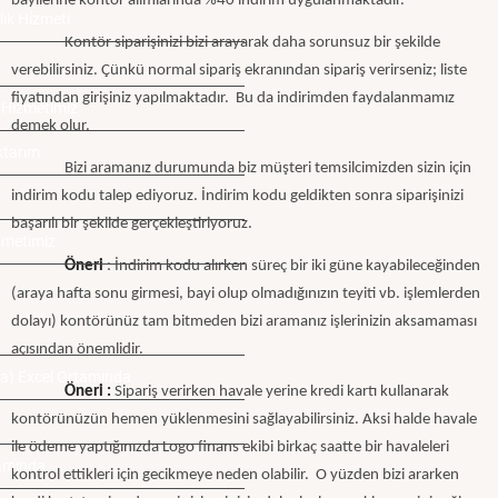
bayilerine kontör alımlarında %40 indirim uygulanmaktadır.
lık Hizmeti
Kontör siparişinizi bizi arayarak daha sorunsuz bir şekilde
verebilirsiniz. Çünkü normal sipariş ekranından sipariş verirseniz; liste
fiyatından girişiniz yapılmaktadır. Bu da indirimden faydalanmamız
 Hizmetimiz
demek olur.
ktarım
Bizi aramanız durumunda biz müşteri temsilcimizden sizin için
indirim kodu talep ediyoruz. İndirim kodu geldikten sonra siparişinizi
başarılı bir şekilde gerçekleştiriyoruz.
zmetimiz
Öneri
: İndirim kodu alırken süreç bir iki güne kayabileceğinden
(araya hafta sonu girmesi, bayi olup olmadığınızın teyiti vb. işlemlerden
dolayı) kontörünüz tam bitmeden bizi aramanız işlerinizin aksamaması
açısından önemlidir.
da) Excel Ortamında
Öneri :
Sipariş verirken havale yerine kredi kartı kullanarak
kontörünüzün hemen yüklenmesini sağlayabilirsiniz. Aksi halde havale
ile ödeme yaptığınızda Logo finans ekibi birkaç saatte bir havaleleri
tamında
kontrol ettikleri için gecikmeye neden olabilir. O yüzden bizi ararken