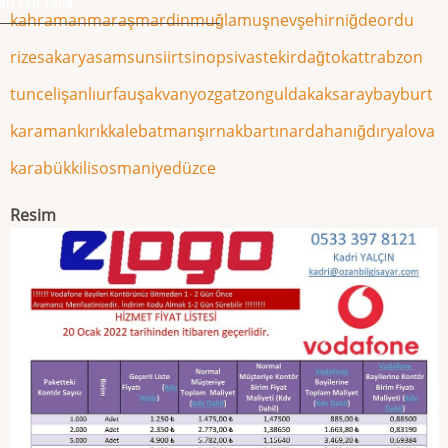
rı Yan Yana
kahramanmaraş
mardin
muğla
muş
nevşehir
niğde
ordu
rize
sakarya
samsun
siirt
sinop
sivas
tekirdağ
tokat
trabzon
tunceli
şanlıurfa
uşak
van
yozgat
zonguldak
aksaray
bayburt
karaman
kırıkkale
batman
şırnak
bartın
ardahan
ığdır
yalova
karabük
kilis
osmaniye
düzce
Resim