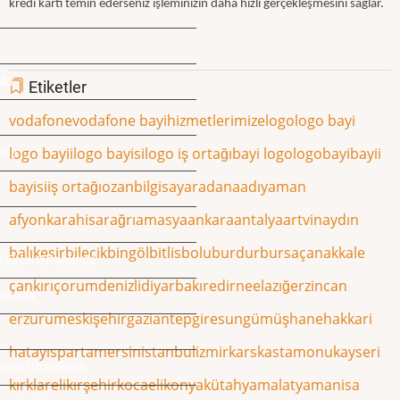
kredi kartı temin ederseniz işleminizin daha hızlı gerçekleşmesini sağlar.
ğda
Etiketler
vodafone
vodafone bayi
hizmetlerimiz
elogo
logo bayi
logo bayii
logo bayisi
logo iş ortağı
bayi logo
logo
bayi
bayii
nda
bayisi
iş ortağı
ozan
bilgisayar
adana
adıyaman
afyonkarahisar
ağrı
amasya
ankara
antalya
artvin
aydın
balıkesir
bilecik
bingöl
bitlis
bolu
burdur
bursa
çanakkale
si Excel Ortamında
çankırı
çorum
denizli
diyarbakır
edirne
elazığ
erzincan
tamında
erzurum
eskişehir
gaziantep
giresun
gümüşhane
hakkari
hatay
ısparta
mersin
istanbul
izmir
kars
kastamonu
kayseri
 Excel Ortamında
kırklareli
kırşehir
kocaeli
konya
kütahya
malatya
manisa