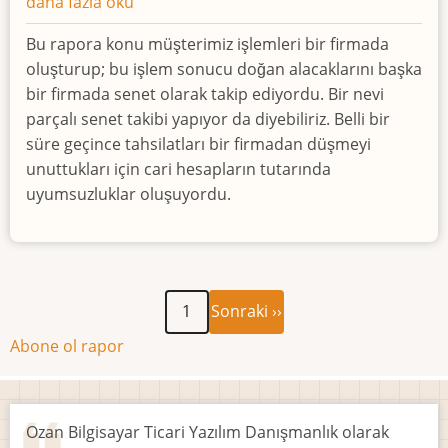
Logo
daha fazla oku
Firmalar
Bu rapora konu müşterimiz işlemleri bir firmada
Arası
oluşturup; bu işlem sonucu doğan alacaklarını başka
Cari
bir firmada senet olarak takip ediyordu. Bir nevi
Bakiye
parçalı senet takibi yapıyor da diyebiliriz. Belli bir
Kontrolü
süre geçince tahsilatları bir firmadan düşmeyi
Excel
unuttukları için cari hesapların tutarında
Ortamında
uyumsuzluklar oluşuyordu.
hakkında
Sonraki
Sayfalama
1
Sonraki ››
sayfa
Abone ol rapor
Ozan Bilgisayar Ticari Yazılım Danışmanlık olarak