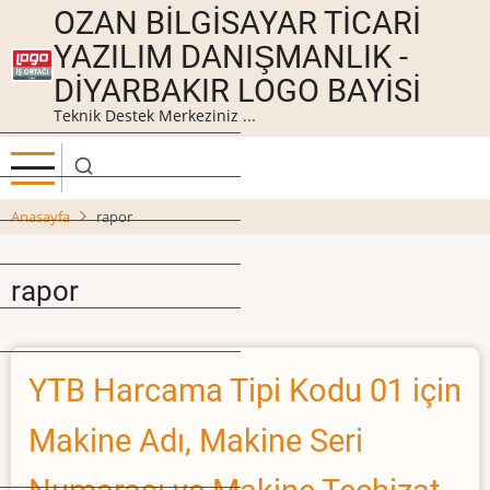
Ana
OZAN BILGISAYAR TICARI
içeriğe
YAZILIM DANIŞMANLIK -
atla
DIYARBAKIR LOGO BAYISI
Teknik Destek Merkeziniz ...
Anasayfa
rapor
rapor
YTB Harcama Tipi Kodu 01 için
Makine Adı, Makine Seri