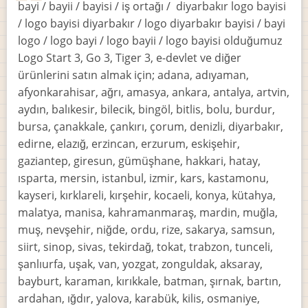
bayi / bayii / bayisi / iş ortağı / diyarbakır logo bayisi
/ logo bayisi diyarbakır / logo diyarbakır bayisi / bayi
logo / logo bayi / logo bayii / logo bayisi olduğumuz
Logo Start 3, Go 3, Tiger 3, e-devlet ve diğer
ürünlerini satın almak için; adana, adıyaman,
afyonkarahisar, ağrı, amasya, ankara, antalya, artvin,
aydın, balıkesir, bilecik, bingöl, bitlis, bolu, burdur,
bursa, çanakkale, çankırı, çorum, denizli, diyarbakır,
edirne, elazığ, erzincan, erzurum, eskişehir,
gaziantep, giresun, gümüşhane, hakkari, hatay,
ısparta, mersin, istanbul, izmir, kars, kastamonu,
kayseri, kırklareli, kırşehir, kocaeli, konya, kütahya,
malatya, manisa, kahramanmaraş, mardin, muğla,
muş, nevşehir, niğde, ordu, rize, sakarya, samsun,
siirt, sinop, sivas, tekirdağ, tokat, trabzon, tunceli,
şanlıurfa, uşak, van, yozgat, zonguldak, aksaray,
bayburt, karaman, kırıkkale, batman, şırnak, bartın,
ardahan, ığdır, yalova, karabük, kilis, osmaniye,