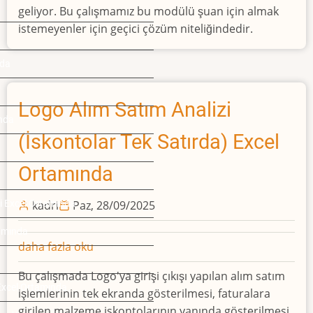
geliyor. Bu çalışmamız bu modülü şuan için almak
ve
istemeyenler için geçici çözüm niteliğindedir.
Makine
Teçhizat
ğda
Sıra
No
bilgileri
Logo Alım Satım Analizi
nda
zorunludur
(İskontolar Tek Satırda) Excel
hatası
hakkında
Ortamında
si Excel Ortamında
kadri
Paz, 28/09/2025
tamında
Logo
daha fazla oku
Alım
Bu çalışmada Logo'ya girişi çıkışı yapılan alım satım
Satım
 Excel Ortamında
işlemlerinin tek ekranda gösterilmesi, faturalara
Analizi
girilen malzeme iskontolarının yanında gösterilmesi