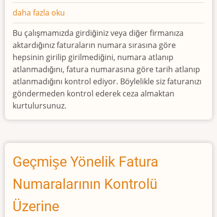
e-
daha fazla oku
Fatura
Bu çalışmamızda girdiğiniz veya diğer firmanıza
Numara
aktardığınız faturaların numara sırasına göre
ve
hepsinin girilip girilmediğini, numara atlanıp
Tarih
atlanmadığını, fatura numarasına göre tarih atlanıp
Kontrolü
atlanmadığını kontrol ediyor. Böylelikle siz faturanızı
Excel
göndermeden kontrol ederek ceza almaktan
Ortamında
kurtulursunuz.
hakkında
Geçmişe Yönelik Fatura
Numaralarının Kontrolü
Üzerine