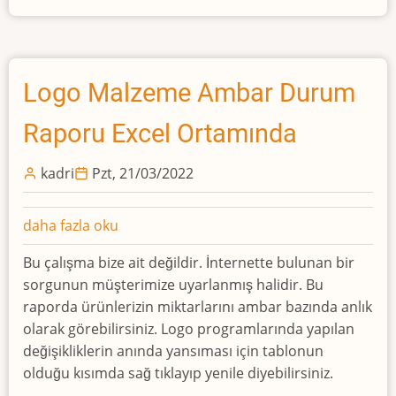
Logo Malzeme Ambar Durum
Raporu Excel Ortamında
kadri
Pzt, 21/03/2022
Logo
daha fazla oku
Malzeme
Bu çalışma bize ait değildir. İnternette bulunan bir
Ambar
sorgunun müşterimize uyarlanmış halidir. Bu
Durum
raporda ürünlerizin miktarlarını ambar bazında anlık
Raporu
olarak görebilirsiniz. Logo programlarında yapılan
Excel
değişikliklerin anında yansıması için tablonun
Ortamında
olduğu kısımda sağ tıklayıp yenile diyebilirsiniz.
hakkında