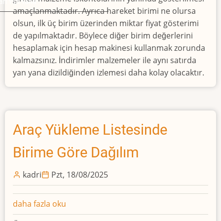
(İskontolar
rı Yan Yana
amaçlanmaktadır. Ayrıca hareket birimi ne olursa
Tek
olsun, ilk üç birim üzerinden miktar fiyat gösterimi
Satırda)
de yapılmaktadır. Böylece diğer birim değerlerini
Excel
hesaplamak için hesap makinesi kullanmak zorunda
Ortamında
kalmazsınız. İndirimler malzemeler ile aynı satırda
hakkında
yan yana dizildiğinden izlemesi daha kolay olacaktır.
Araç Yükleme Listesinde
Birime Göre Dağılım
kadri
Pzt, 18/08/2025
Araç
daha fazla oku
Yükleme