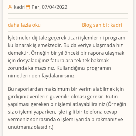
kadri
Per, 07/04/2022
Geçmişe
daha fazla oku
Blog sahibi : kadri
Yönelik
İşletmeler dijitale geçerek ticari işlemlerini program
Fatura
kullanarak işlemektedir. Bu da veriye ulaşmada hız
Numaralarının
demektir. Örneğin bir yıl önceki bir rapora ulaşmak
Kontrolü
için dosyaladığınız faturalara tek tek bakmak
Üzerine
zorunda kalmazsınız. Kullandığınız programın
hakkında
nimetlerinden faydalanırsınız.
Bu raporlardan maksimum bir verim alabilmek için
girdiğiniz verilerin güvenilir olması gerekir. Rutin
yapılması gereken bir işlemi atlayabilirsiniz (Örneğin
siz o işlemi yaparken, işle ilgili bir telefona cevap
vermeniz sonrasında o işlemi yarıda bırakmanız ve
unutmanız olasıdır.)