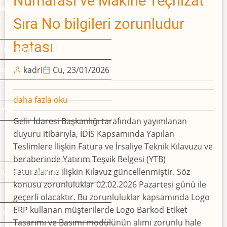
Numarası ve Makine Teçhizat
lık Hizmeti
Sıra No bilgileri zorunludur
hatası
 Hizmetimiz
kadri
Cu, 23/01/2026
ktarım
YTB
daha fazla oku
zmetimiz
Harcama
Gelir İdaresi Başkanlığı tarafından yayımlanan
Tipi
duyuru itibarıyla, İDİS Kapsamında Yapılan
Kodu
Teslimlere İlişkin Fatura ve İrsaliye Teknik Kılavuzu ve
01
beraberinde Yatırım Teşvik Belgesi (YTB)
için
Faturalarına İlişkin Kılavuz güncellenmiştir. Söz
da) Excel Ortamında
Makine
konusu zorunluluklar 02.02.2026 Pazartesi günü ile
Adı,
geçerli olacaktır. Bu zorunluluklar kapsamında Logo
Makine
ERP kullanan müşterilerde Logo Barkod Etiket
tamında
Seri
Tasarımı ve Basımı modülünün alımı zorunlu hale
Numarası