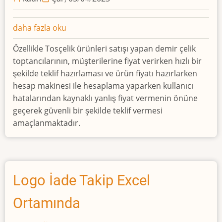
Demir
daha fazla oku
Çelik
Özellikle Tosçelik ürünleri satışı yapan demir çelik
Toptancıları
toptancılarının, müşterilerine fiyat verirken hızlı bir
İçin
şekilde teklif hazırlaması ve ürün fiyatı hazırlarken
Teklif
hesap makinesi ile hesaplama yaparken kullanıcı
Hazırlama
hatalarından kaynaklı yanlış fiyat vermenin önüne
Excel
geçerek güvenli bir şekilde teklif vermesi
Ortamında
amaçlanmaktadır.
hakkında
Logo İade Takip Excel
Ortamında