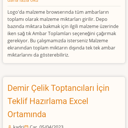
Logo
daha fazla oku
Malzeme
Logo'da malzeme browserında tüm ambarların
Ekranında
toplamı olarak malzeme miktarları girilir. Depo
Tüm
bazında miktara bakmak için ilgili malzeme üzerinde
Ambar
iken sağ tık Ambar Toplamları seçeneğini çağırmak
Miktarları
gerekiyor. Bu çalışmamızda isterseniz Malzeme
Yan
ekranından toplam miktarın dışında tek tek ambar
Yana
miktarlarını da gösterebiliriz.
hakkında
Demir Çelik Toptancıları İçin
Teklif Hazırlama Excel
Ortamında
kadri
Çar, 05/04/2023