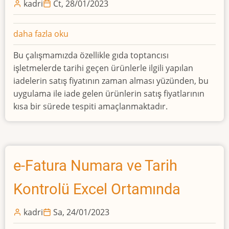
kadri
Ct, 28/01/2023
Logo
daha fazla oku
İade
Bu çalışmamızda özellikle gıda toptancısı
Takip
işletmelerde tarihi geçen ürünlerle ilgili yapılan
Excel
iadelerin satış fiyatının zaman alması yüzünden, bu
Ortamında
uygulama ile iade gelen ürünlerin satış fiyatlarının
hakkında
kısa bir sürede tespiti amaçlanmaktadır.
e-Fatura Numara ve Tarih
Kontrolü Excel Ortamında
kadri
Sa, 24/01/2023